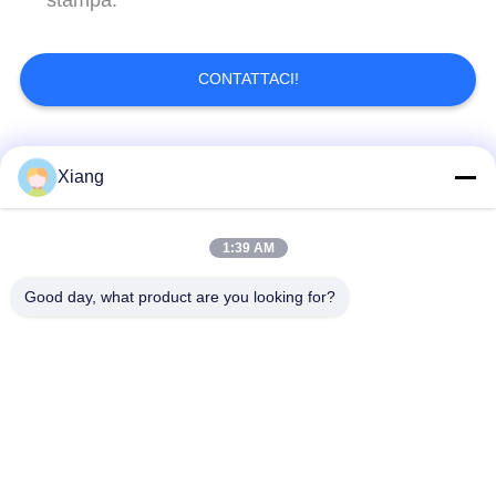
stampa.
CONTATTACI!
Categorie popolari
Tutti
Xiang
Maglia del filtro dal
Maglia tessuta del
1:39 AM
poliestere
filtro
Good day, what product are you looking for?
Maglia di nylon del
maglia del filtro dal
filtro
polipropilene
Filtri e schermi
Sacchetti filtro stimati
fabbricati
del micron