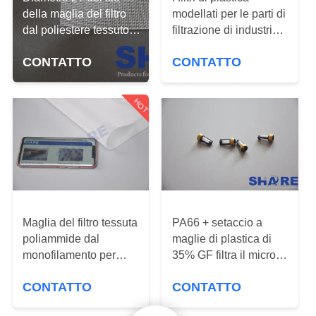
ALLA
della maglia del filtro
modellati per le parti di
FABBRICA
dal poliestere tessuto
filtrazione di industria
poliammide - anti muffa
automobilistica hanno
CONTATTO
CONTATTO
550UM
modellato con la
CONTROLLO
maglia sintetica e le
DELLA
maglie metalliche
HOT
QUALITÀ
CONTATTACI
NOTIZIE
Maglia del filtro tessuta
PA66 + setaccio a
poliammide dal
maglie di plastica di
CASI
monofilamento per
35% GF filtra il micron
industria di
che valuta 5-2000UM
CONTATTO
CONTATTO
macinazione di farina
nell'industria
RICHIEDERE
automobilistica