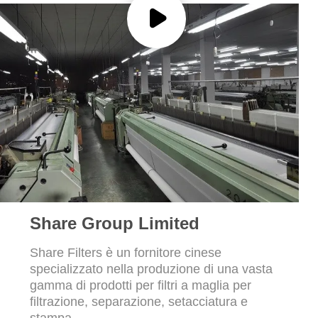
UN
PREVENTIVO
MAPPA
DEL
SITO
PRIVACY
POLICY
Share Group Limited
Share Filters è un fornitore cinese
specializzato nella produzione di una vasta
gamma di prodotti per filtri a maglia per
filtrazione, separazione, setacciatura e