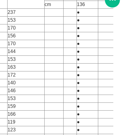
cm
136
237
●
153
●
170
●
156
●
170
●
144
●
153
●
163
●
172
●
140
●
146
●
153
●
159
●
166
●
119
●
123
●