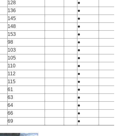
128
●
136
●
145
●
148
●
153
●
98
●
103
●
105
●
110
●
112
●
115
●
61
●
63
●
64
●
66
●
69
●