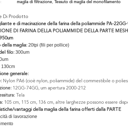
:
maglia di filtrazione
,
Tessuto di maglia del monofilamento
ne Di Prodotto
liante e di macinazione della farina della poliammide PA-22GG
IONE DI FARINA DELLA POLIAMMIDE DELLA PARTE MES
950um
20tpi (fili per pollice)
della maglia:
300um
el filo:
0um
130cm
ione generale:
:
Nylon PA6 (cioè nylon, poliammide) del commestibile o pol
zione:
12GG-74GG, um apertura 2000-212
ssitura:
Tela
a:
105 cm, 115 cm, 136 cm, altre larghezze possono essere dispon
istiche/vantaggi della maglia della farina offerti dalla PARTE
cità di lavorazione
dimento