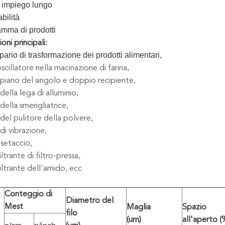
 impiego lungo
abilità
mma di prodotti
oni principali:
ipario di trasformazione dei prodotti alimentari,
scillatore nella macinazione di farina,
iano del singolo e doppio recipiente,
ella lega di alluminio,
ella smerigliatrice,
el pulitore della polvere,
i vibrazione,
setaccio,
ltrante di filtro-pressa,
iltrante dell'amido, ecc
Conteggio di
Diametro del
Mest
Maglia
Spazio
filo
(um)
all'aperto (