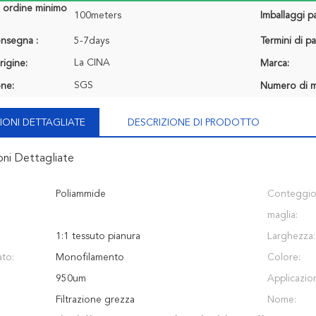
i ordine minimo
100meters
Imballaggi pa
onsegna :
5-7days
Termini di p
La CINA
rigine:
Marca:
SGS
one:
Numero di m
IONI DETTAGLIATE
DESCRIZIONE DI PRODOTTO
oni Dettagliate
Poliammide
Conteggio
maglia:
1:1 tessuto pianura
Larghezza:
ato:
Monofilamento
Colore:
950um
Applicazio
Filtrazione grezza
Nome: