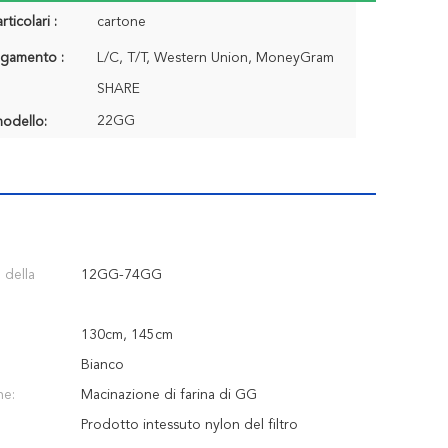
rticolari :
cartone
agamento :
L/C, T/T, Western Union, MoneyGram
SHARE
22GG
odello:
 della
12GG-74GG
130cm, 145cm
Bianco
ne:
Macinazione di farina di GG
Prodotto intessuto nylon del filtro