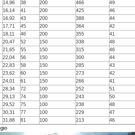
14,96
38
200
466
49
16,14
41
200
425
46
16,92
43
200
388
44
17,71
45
200
364
42
18,11
46
200
355
41
20,47
52
150
338
48
21,65
55
150
315
46
22,04
56
150
300
44
22,83
58
150
285
43
23,62
60
150
273
42
24,01
61
150
266
41
28,34
72
100
252
51
29,13
74
100
243
50
29,52
75
100
238
48
30,31
77
100
229
47
31,88
81
100
213
46
ggio