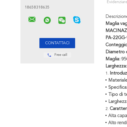
Evidenziare
18658318635
Descrizio
Maglia vag
MACINAZ
PA-22GG-
Conteggio 
Diametro d
Free call
95
Maglia:
Larghezza:
Introduz
1.
Materiale
Specifica
Tipo di te
Larghezz
Caratter
2.
Alta capa
Alto ren