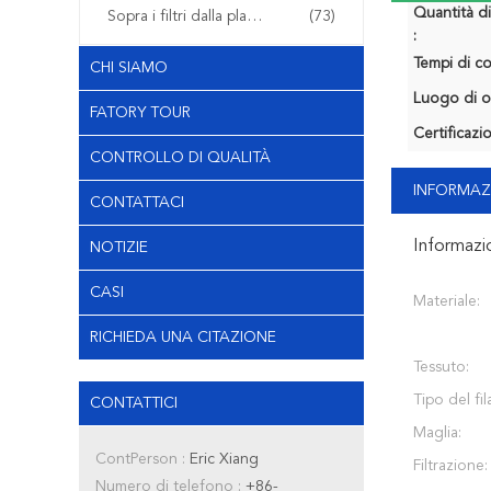
Quantità d
Sopra i filtri dalla plastica del modanatura
(73)
:
Tempi di c
CHI SIAMO
Luogo di o
FATORY TOUR
Certificazi
CONTROLLO DI QUALITÀ
INFORMAZ
CONTATTACI
Informazi
NOTIZIE
CASI
Materiale:
RICHIEDA UNA CITAZIONE
Tessuto:
Tipo del fil
CONTATTICI
Maglia:
ContPerson :
Eric Xiang
Filtrazione:
Numero di telefono :
+86-