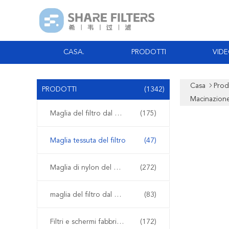
CASA.
PRODOTTI
VID
Casa
Prod
PRODOTTI
(1342)
Macinazione
Maglia del filtro dal poliestere
(175)
Maglia tessuta del filtro
(47)
Maglia di nylon del filtro
(272)
maglia del filtro dal polipropilene
(83)
Filtri e schermi fabbricati
(172)