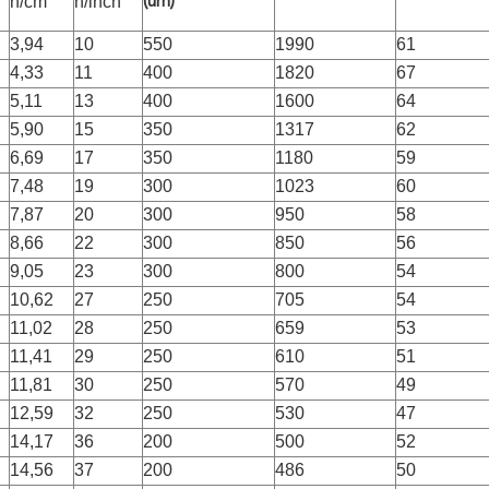
n/cm
n/inch
(um)
3,94
10
550
1990
61
4,33
11
400
1820
67
5,11
13
400
1600
64
5,90
15
350
1317
62
6,69
17
350
1180
59
7,48
19
300
1023
60
7,87
20
300
950
58
8,66
22
300
850
56
9,05
23
300
800
54
10,62
27
250
705
54
11,02
28
250
659
53
11,41
29
250
610
51
11,81
30
250
570
49
12,59
32
250
530
47
14,17
36
200
500
52
14,56
37
200
486
50