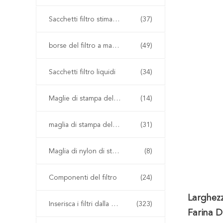
Sacchetti filtro stimati del micron
(37)
borse del filtro a maglia
(49)
Sacchetti filtro liquidi
(34)
Maglie di stampa dello schermo
(14)
maglia di stampa del poliestere
(31)
Maglia di nylon di stampa dello schermo
(8)
Componenti del filtro
(24)
Larghezz
Inserisca i filtri dalla plastica del modanatura
(323)
Farina 