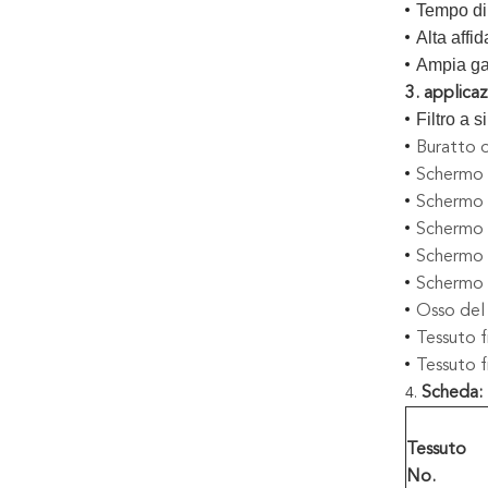
Tempo di
Alta affid
Ampia ga
3. applicazi
Filtro a s
Buratto o
Schermo p
Schermo d
Schermo d
Schermo d
Schermo d
Osso del 
Tessuto fi
Tessuto f
Scheda:
4.
Tessuto
No.