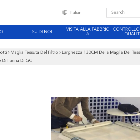
Italian
VISITA ALLA FABBRIC
CONTROLLO
EO
SU DI NOI
A
QUALIT
otti
Maglia Tessuta Del Filtro
Larghezza 130CM Della Maglia Del Tess
 Di Farina Di GG