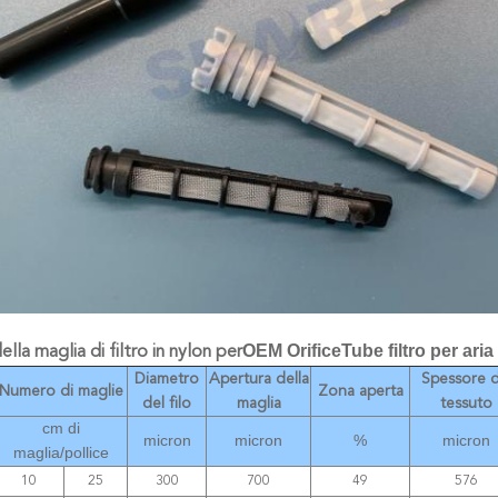
OEM OrificeTube filtro per ari
ella maglia di filtro in nylon per
Diametro
Apertura della
Spessore d
Numero di maglie
Zona aperta
del filo
maglia
tessuto
cm di
micron
micron
%
micron
maglia/pollice
10
25
300
700
49
576