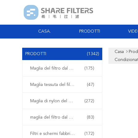
CASA.
PRODOTTI
VID
Casa
Prod
PRODOTTI
(1342)
Condizionat
Maglia del filtro dal poliestere
(175)
Maglia tessuta del filtro
(47)
Maglia di nylon del filtro
(272)
maglia del filtro dal polipropilene
(83)
Filtri e schermi fabbricati
(172)