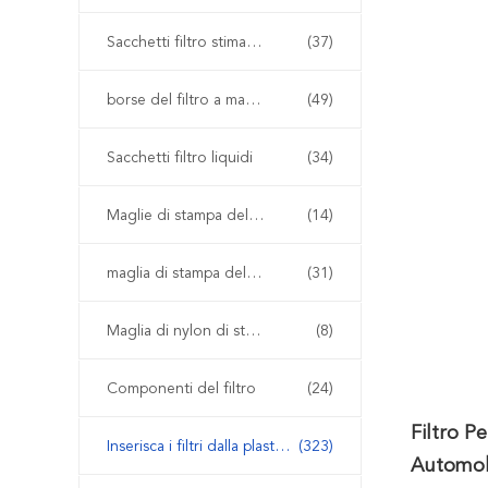
Sacchetti filtro stimati del micron
(37)
borse del filtro a maglia
(49)
Sacchetti filtro liquidi
(34)
Maglie di stampa dello schermo
(14)
maglia di stampa del poliestere
(31)
Maglia di nylon di stampa dello schermo
(8)
Componenti del filtro
(24)
Filtro P
Inserisca i filtri dalla plastica del modanatura
(323)
Automobi