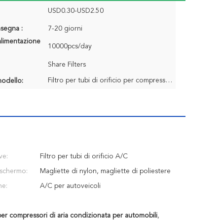
USD0.30-USD2.50
segna :
7-20 giorni
alimentazione
10000pcs/day
Share Filters
Filtro per tubi di orificio per compressori di aria condizionata per autoveicoli
odello:
ve:
Filtro per tubi di orificio A/C
 schermo:
Magliette di nylon, magliette di poliestere
ne:
A/C per autoveicoli
 per compressori di aria condizionata per automobili
,