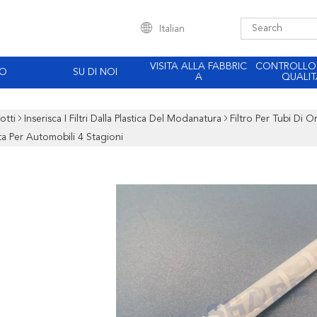
Italian
VISITA ALLA FABBRIC
CONTROLLO
EO
SU DI NOI
A
QUALIT
otti
Inserisca I Filtri Dalla Plastica Del Modanatura
Filtro Per Tubi Di O
a Per Automobili 4 Stagioni