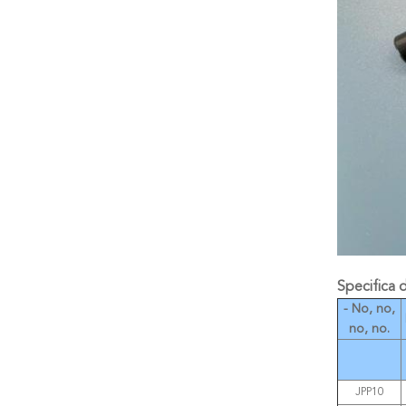
Specifica d
- No, no,
no, no.
JPP10