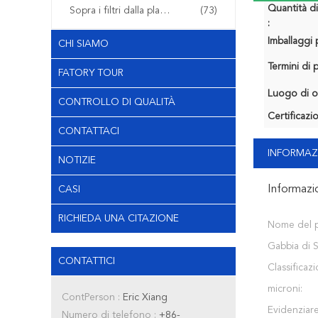
Quantità d
Sopra i filtri dalla plastica del modanatura
(73)
:
Imballaggi p
CHI SIAMO
Termini di
FATORY TOUR
Luogo di o
CONTROLLO DI QUALITÀ
Certificazi
CONTATTACI
INFORMAZ
NOTIZIE
Informazi
CASI
RICHIEDA UNA CITAZIONE
Nome del 
Gabbia di 
CONTATTICI
Classificaz
microni:
ContPerson :
Eric Xiang
Evidenziare
Numero di telefono :
+86-