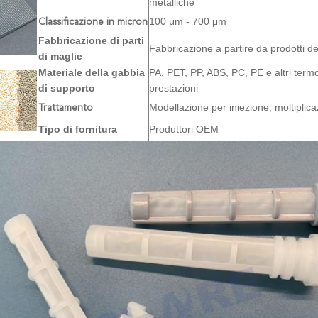
metalliche
100 μm - 700 μm
Classificazione in micron
Fabbricazione di parti
Fabbricazione a partire da prodotti d
di maglie
Materiale della gabbia
PA, PET, PP, ABS, PC, PE e altri termo
di supporto
prestazioni
Modellazione per iniezione, moltiplica
Trattamento
Tipo di fornitura
Produttori OEM