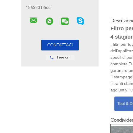
18658318635
Descrizio
Filtro pe
4 stagion
I filtri per
dell'applica
specifici pe
Free call
completa.Tut
garantire un
Il stampagg
filtranti st
aggiuntivi l
Condivider