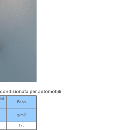
a condizionata per automobili
el
Peso
g/m2
195