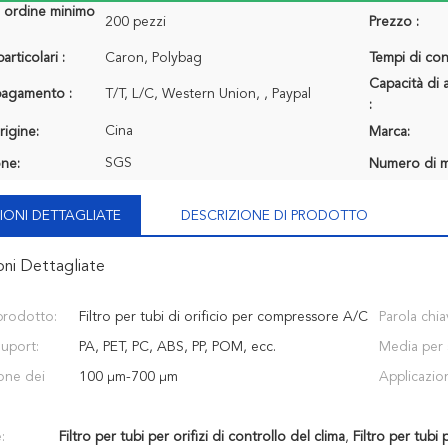
i ordine minimo
200 pezzi
Prezzo :
articolari :
Caron, Polybag
Tempi di con
Capacità di 
 pagamento :
T/T, L/C, Western Union, , Paypal
:
Cina
rigine:
Marca:
SGS
one:
Numero di m
IONI DETTAGLIATE
DESCRIZIONE DI PRODOTTO
oni Dettagliate
prodotto:
Filtro per tubi di orificio per compressore A/C
Parola chia
Suport:
PA, PET, PC, ABS, PP, POM, ecc.
Media per
ione dei
100 μm-700 μm
Applicazio
:
Filtro per tubi per orifizi di controllo del clima
,
Filtro per tubi