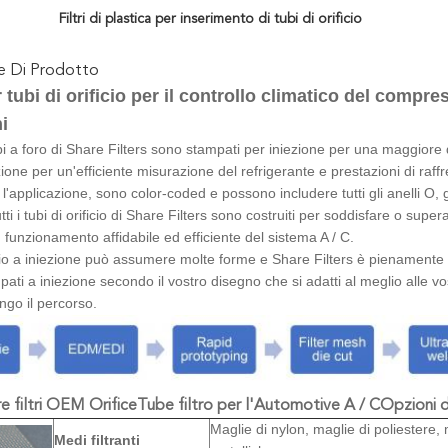
Filtri di plastica per inserimento di tubi di orificio
ne Di Prodotto
r tubi di orificio per il controllo climatico del compr
i
 tubi a foro di Share Filters sono stampati per iniezione per una maggio
zione per un'efficiente misurazione del refrigerante e prestazioni di raffr
r l'applicazione, sono color-coded e possono includere tutti gli anelli O, 
ti i tubi di orificio di Share Filters sono costruiti per soddisfare o sup
 funzionamento affidabile ed efficiente del sistema A / C.
io a iniezione può assumere molte forme e Share Filters è pienamente in
ampati a iniezione secondo il vostro disegno che si adatti al meglio alle v
ungo il percorso.
e filtri OEM OrificeTube filtro per l'Automotive A / C
Opzioni d
Maglie di nylon, maglie di poliestere,
Medi filtranti