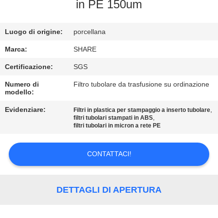
ALLA
in PE 150um
FABBRICA
Luogo di origine:
porcellana
CONTROLLO
Marca:
SHARE
DELLA
Certificazione:
SGS
QUALITÀ
Numero di
Filtro tubolare da trasfusione su ordinazione
modello:
CONTATTACI
Evidenziare:
,
Filtri in plastica per stampaggio a inserto tubolare
,
filtri tubolari stampati in ABS
filtri tubolari in micron a rete PE
NOTIZIE
CONTATTACI!
CASI
DETTAGLI DI APERTURA
RICHIEDERE