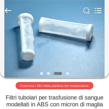
-
2026
Share
Group
Limited.
All
Rights
Reserved.
CASA.
PRODOTTI
VIDEO
SU
DI
NOI
Inserisca i filtri dalla plastica del modanatura
Filtri tubolari per trasfusione di sangue
VISITA
modellati in ABS con micron di maglia