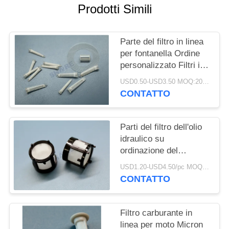
UN
Prodotti Simili
PREVENTIVO
Parte del filtro in linea
MAPPA
per fontanella Ordine
personalizzato Filtri in
DEL
plastica stampati con
SITO
USD0.50-USD3.50 MOQ:200pcs
inserto in rete
CONTATTO
PRIVACY
Parti del filtro dell'olio
POLICY
idraulico su
ordinazione del
motociclo del filtro di
USD1.20-USD4.50/pc MOQ:200pcs
pressione della pompa
CONTATTO
dell'olio
Filtro carburante in
linea per moto Micron