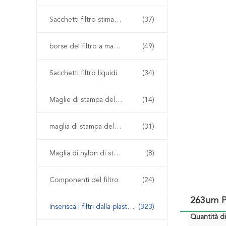
Sacchetti filtro stimati del micron
(37)
borse del filtro a maglia
(49)
Sacchetti filtro liquidi
(34)
Maglie di stampa dello schermo
(14)
maglia di stampa del poliestere
(31)
Maglia di nylon di stampa dello schermo
(8)
Componenti del filtro
(24)
263um PA
Inserisca i filtri dalla plastica del modanatura
(323)
Quantità d