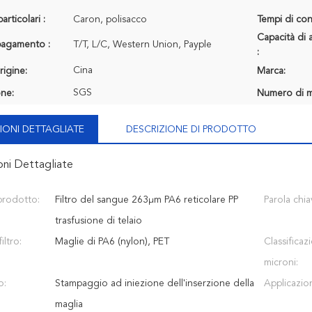
articolari :
Caron, polisacco
Tempi di con
Capacità di 
 pagamento :
T/T, L/C, Western Union, Payple
:
Cina
rigine:
Marca:
SGS
one:
Numero di m
IONI DETTAGLIATE
DESCRIZIONE DI PRODOTTO
oni Dettagliate
prodotto:
Filtro del sangue 263μm PA6 reticolare PP
Parola chia
trasfusione di telaio
iltro:
Maglie di PA6 (nylon), PET
Classificaz
microni:
o:
Stampaggio ad iniezione dell'inserzione della
Applicazio
maglia