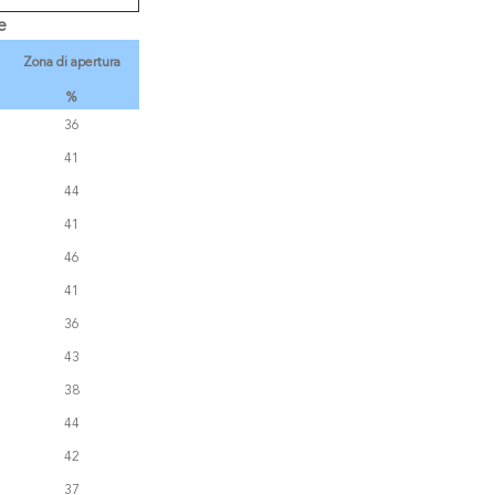
e
Zona di apertura
%
36
41
44
41
46
41
36
43
38
44
42
37