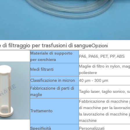
 di filtraggio per trasfusioni di sangue
Opzioni
Materiale di supporto
PA6, PA66, PET, PP, ABS
per cerchiera
Maglie di filtro in nylon, magli
Medi filtranti
poliestere
40 μm - 300 μm
Classificazione in micron
Fabbricazione di parti di
Taglio laser, taglio sonico, 
maglie
Fabbricazione di macchine 
di macchine per la lavorazi
Trattamento
la lavorazione di macchine p
macchine
Specificità
Personalizzati