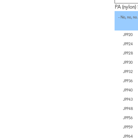
PA (nylon) 
- No, no, no.
JPP20
JPP24
JPP28
JPP30
JPP32
JPP36
JPP40
JPP43
JPP48
JPP56
JPP59
JPP64