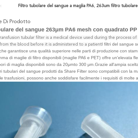
:
Filtro tubolare del sangue a maglia PA6
,
263um filtro tubolar
ne Di Prodotto
ubulare del sangue 263μm PA6 mesh con quadrato PP t
ransfusion tubular filter is a medical device used during the process o
I filtri del sangue
 from the blood before it is administered to a patient
he garantisce una qualità superiore nelle parti di produzione con stamp
a di maglie di filtro disponibili (maglie PA6 e PET) offre un'elevata fl
pori di maglia disponibili sono da 20
μmto 3
00 μm.
Grazie all'ampia scelta 
filtri tubulari del sangue prodotti da Share Filter sono compatibili con la m
e trasfusioni, possono anche soddisfare facilmente i requisiti di molte a