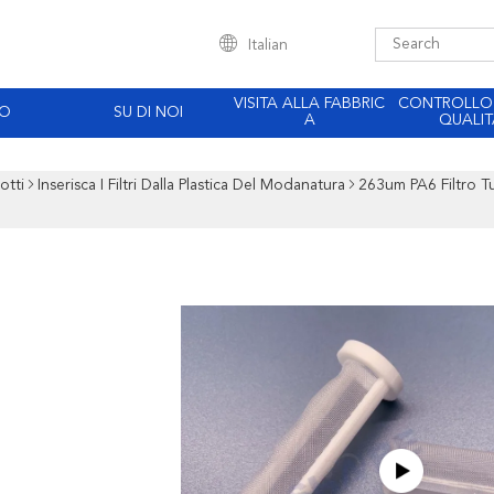
Italian
VISITA ALLA FABBRIC
CONTROLLO
EO
SU DI NOI
A
QUALIT
otti
Inserisca I Filtri Dalla Plastica Del Modanatura
263um PA6 Filtro T