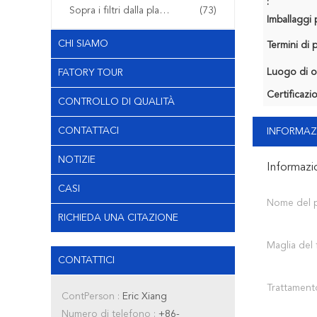
:
Sopra i filtri dalla plastica del modanatura
(73)
Imballaggi p
CHI SIAMO
Termini di
Luogo di o
FATORY TOUR
Certificazi
CONTROLLO DI QUALITÀ
CONTATTACI
INFORMAZ
NOTIZIE
Informazi
CASI
Nome del 
RICHIEDA UNA CITAZIONE
Maglia del f
CONTATTICI
Trattament
ContPerson :
Eric Xiang
Numero di telefono :
+86-