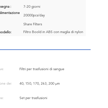
segna :
7-20 giorni
alimentazione
20000pcs/day
Share Filters
Filtro Boold in ABS con maglia di nylon
odello:
ve:
Filtri per trasfusioni di sangue
ione dei
40, 150, 170, 263, 200 μm
ne:
Set per trasfusioni