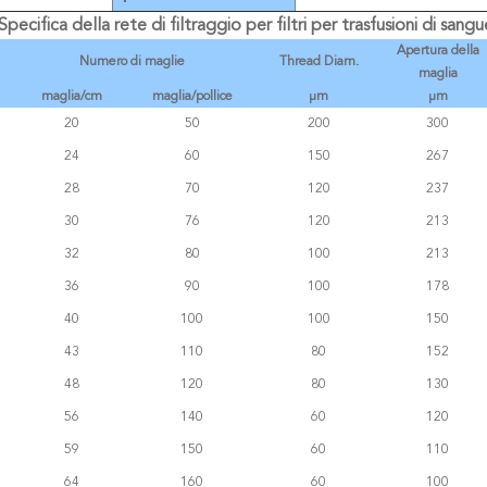
Specifica della rete di filtraggio per filtri per trasfusioni di sangu
Apertura della
Numero di maglie
Thread Diam.
maglia
maglia/cm
maglia/pollice
μm
μm
20
50
200
300
24
60
150
267
28
70
120
237
30
76
120
213
32
80
100
213
36
90
100
178
40
100
100
150
43
110
80
152
48
120
80
130
56
140
60
120
59
150
60
110
64
160
60
100