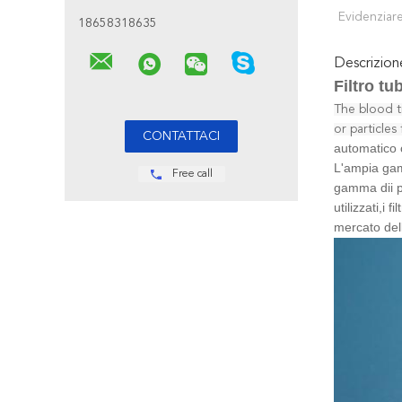
Evidenziare
18658318635
Descrizio
Filtro t
The blood t
or particles
automatico c
L'ampia gamm
Free call
gamma di
i 
utilizzati,i 
mercato dell