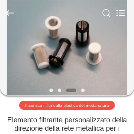
-
2026
Share
Group
Limited.
All
Rights
Reserved.
CASA.
PRODOTTI
VIDEO
SU
DI
NOI
Inserisca i filtri dalla plastica del modanatura
Elemento filtrante personalizzato della
VISITA
direzione della rete metallica per i