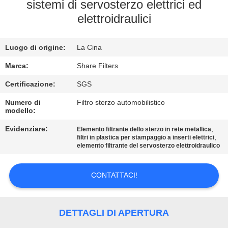
ALLA
sistemi di servosterzo elettrici ed
elettroidraulici
FABBRICA
Luogo di origine:
La Cina
CONTROLLO
DELLA
Marca:
Share Filters
QUALITÀ
Certificazione:
SGS
Numero di
Filtro sterzo automobilistico
modello:
CONTATTACI
Evidenziare:
,
Elemento filtrante dello sterzo in rete metallica
,
filtri in plastica per stampaggio a inserti elettrici
elemento filtrante del servosterzo elettroidraulico
NOTIZIE
CONTATTACI!
CASI
RICHIEDERE
DETTAGLI DI APERTURA