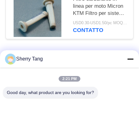
linea per moto Micron
KTM Filtro per sistema
di iniezione carburante
USD0.30-USD1.50/pc MOQ:200PCS
personalizzato
CONTATTO
Categorie popolari
Tutti
Sherry Tang
Maglia del filtro dal
Maglia tessuta del
2:21 PM
poliestere
filtro
Good day, what product are you looking for?
Maglia di nylon del
maglia del filtro dal
filtro
polipropilene
Filtri e schermi
Sacchetti filtro stimati
fabbricati
del micron