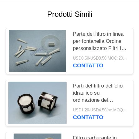
UN
PREVENTIVO
Prodotti Simili
MAPPA
Parte del filtro in linea
DEL
per fontanella Ordine
personalizzato Filtri in
SITO
plastica stampati con
USD0.50-USD3.50 MOQ:200pcs
inserto in rete
CONTATTO
PRIVACY
POLICY
Parti del filtro dell'olio
idraulico su
ordinazione del
motociclo del filtro di
USD1.20-USD4.50/pc MOQ:200pcs
pressione della pompa
CONTATTO
dell'olio
Filtro carburante in