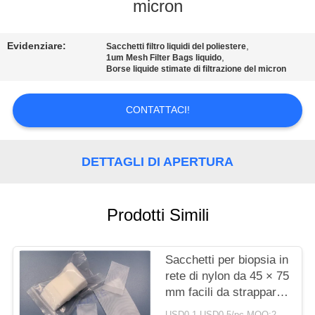
ALLA
micron
FABBRICA
Evidenziare:
,
Sacchetti filtro liquidi del poliestere
,
1um Mesh Filter Bags liquido
CONTROLLO
Borse liquide stimate di filtrazione del micron
DELLA
CONTATTACI!
QUALITÀ
CONTATTACI
DETTAGLI DI APERTURA
NOTIZIE
Prodotti Simili
CASI
Sacchetti per biopsia in
rete di nylon da 45 × 75
RICHIEDERE
mm facili da strappare
per la diagnostica del
USD0.1-USD0.5/pc MOQ:200PCS