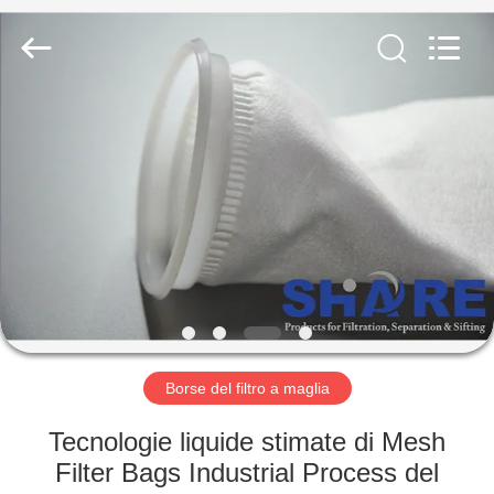
-
2026
Share
Group
Limited.
All
Rights
Reserved.
CASA.
PRODOTTI
VIDEO
SU
DI
NOI
Borse del filtro a maglia
Tecnologie liquide stimate di Mesh
VISITA
Filter Bags Industrial Process del