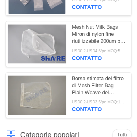
UN
cancro
CONTATTO
PREVENTIVO
Mesh Nut Milk Bags
MAPPA
Miron di nylon fine
DEL
riutilizzabile 200um per
la famiglia
SITO
USD0.2-USD4.5/pc MOQ:50pcs
CONTATTO
PRIVACY
Borsa stimata del filtro
POLICY
di Mesh Filter Bag
Plain Weave del
micron di FDA per
USD0.2-USD3.5/pc MOQ:100pcs
filtrazione liquida
CONTATTO
Categorie popolari
Tutti