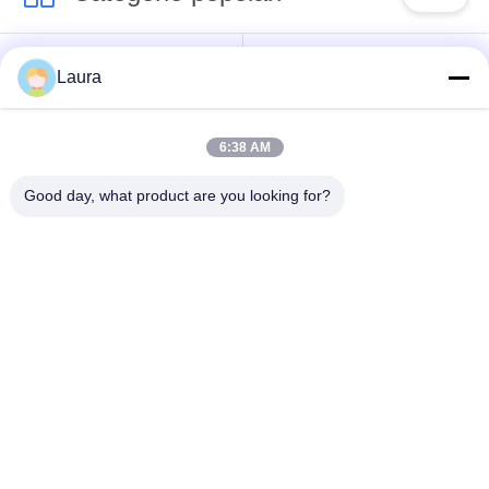
Maglia del filtro dal
Maglia tessuta del
Laura
poliestere
filtro
6:38 AM
Maglia di nylon del
maglia del filtro dal
filtro
polipropilene
Good day, what product are you looking for?
Filtri e schermi
Sacchetti filtro stimati
fabbricati
del micron
borse del filtro a
Sacchetti filtro liquidi
maglia
Sottoscriva