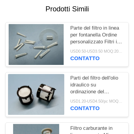
UN
Prodotti Simili
PREVENTIVO
Parte del filtro in linea
MAPPA
per fontanella Ordine
DEL
personalizzato Filtri in
SITO
plastica stampati con
USD0.50-USD3.50 MOQ:200pcs
inserto in rete
CONTATTO
PRIVACY
POLICY
Parti del filtro dell'olio
idraulico su
ordinazione del
motociclo del filtro di
USD1.20-USD4.50/pc MOQ:200pcs
pressione della pompa
CONTATTO
dell'olio
Filtro carburante in