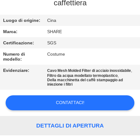
ALLA
caffettiera
FABBRICA
Luogo di origine:
Cina
CONTROLLO
Marca:
SHARE
DELLA
Certificazione:
SGS
QUALITÀ
Numero di
Costume
modello:
CONTATTACI
Evidenziare:
,
Cavo Mesh Molded Filter di acciaio inossidabile
,
Filtro da acqua modellato termoplastico
Della macchinetta del caffè stampaggio ad
iniezione i filtri
NOTIZIE
CONTATTACI!
CASI
DETTAGLI DI APERTURA
RICHIEDERE