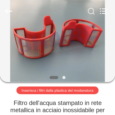
-
2026
Share
Group
Limited.
All
Rights
Reserved.
CASA.
PRODOTTI
VIDEO
SU
DI
NOI
Inserisca i filtri dalla plastica del modanatura
Filtro dell'acqua stampato in rete
VISITA
metallica in acciaio inossidabile per