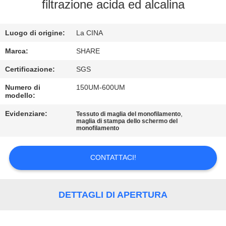
ALLA
filtrazione acida ed alcalina
FABBRICA
Luogo di origine:
La CINA
CONTROLLO
Marca:
SHARE
DELLA
Certificazione:
SGS
QUALITÀ
Numero di
150UM-600UM
modello:
CONTATTACI
Evidenziare:
,
Tessuto di maglia del monofilamento
maglia di stampa dello schermo del
monofilamento
NOTIZIE
CONTATTACI!
CASI
DETTAGLI DI APERTURA
RICHIEDERE