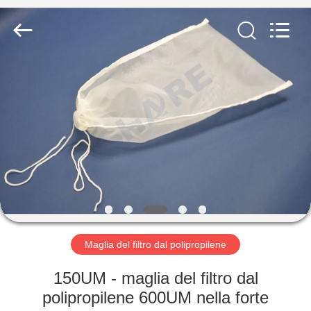
-
2026
Share
Group
Limited.
All
Rights
Reserved.
CASA.
PRODOTTI
VIDEO
SU
DI
NOI
Maglia del filtro dal polipropilene
150UM - maglia del filtro dal
VISITA
polipropilene 600UM nella forte