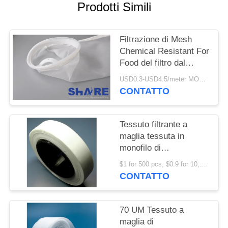
UN
Prodotti Simili
PREVENTIVO
Filtrazione di Mesh
MAPPA
Chemical Resistant For
Food del filtro dal
DEL
polipropilene del
USD0.3-USD4.5/meter MOQ:50m
SITO
monofilamento
CONTATTO
PRIVACY
Tessuto filtrante a
POLICY
maglia tessuta in
monofilo di
polipropilene da 50 UM
$1 for 500 pcs, $0.9 for 10,000 pcs, $0.7 for 50, 000 pcs MOQ:1000 pezzi
in rotoli, fogli, dischi
CONTATTO
piatti per filtrazione di
aria, gas o liquidi
70 UM Tessuto a
maglia di