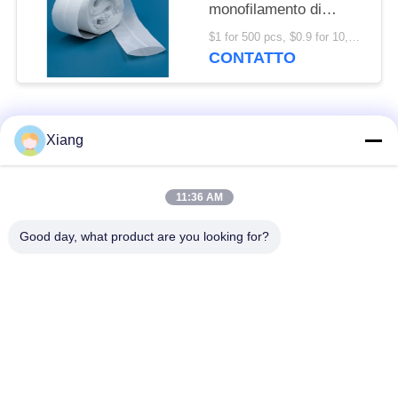
monofilamento di
polipropilene in rotoli,
$1 for 500 pcs, $0.9 for 10,000 pcs, $0.7 for 50, 000 pcs MOQ:1000 pezzi
fogli, dischi piatti per la
CONTATTO
filtrazione di aria, gas o
liquidi
Categorie popolari
Tutti
Xiang
Maglia del filtro dal
Maglia tessuta del
11:36 AM
poliestere
filtro
Good day, what product are you looking for?
Maglia di nylon del
maglia del filtro dal
filtro
polipropilene
Filtri e schermi
Sacchetti filtro stimati
fabbricati
del micron