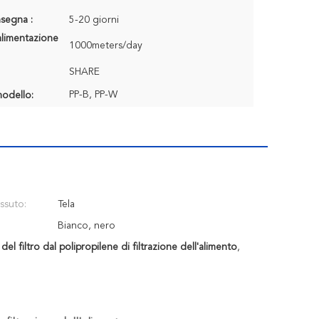
segna :
5-20 giorni
alimentazione
1000meters/day
SHARE
PP-B, PP-W
odello:
ssuto:
Tela
Bianco, nero
del filtro dal polipropilene di filtrazione dell'alimento
,