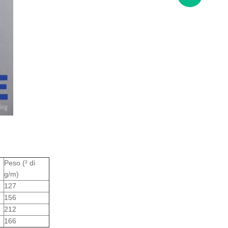
Peso (² di
g/m)
127
156
212
166