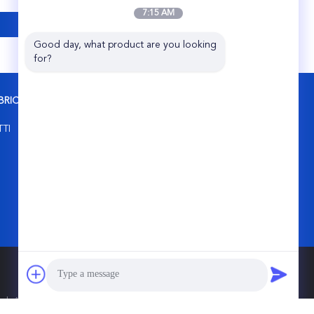
7:15 AM
Good day, what product are you looking 
for?
BRICA
CONTATTACI
Share Group Limited
TTI
Complesso industriale di Pingqiao, contea
di Tiantai, ZJ, 317203, CINA.
86-576-89508685
sales@sharefilters.com
d. All Rights Reserved.