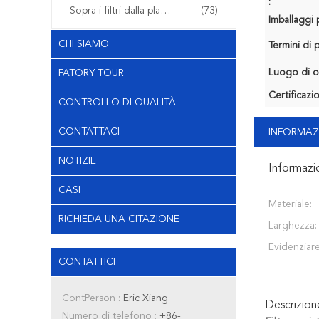
:
Sopra i filtri dalla plastica del modanatura
(73)
Imballaggi p
CHI SIAMO
Termini di
Luogo di o
FATORY TOUR
Certificazi
CONTROLLO DI QUALITÀ
CONTATTACI
INFORMAZ
NOTIZIE
Informazi
CASI
Materiale:
RICHIEDA UNA CITAZIONE
Larghezza:
Evidenziare
CONTATTICI
ContPerson :
Eric Xiang
Descrizio
Numero di telefono :
+86-