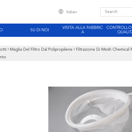
Italian
VISITA ALLA FABBRIC
CONTROLLO
EO
SU DI NOI
A
QUALIT
otti
Maglia Del Filtro Dal Polipropilene
Filtrazione Di Mesh Chemical R
nto