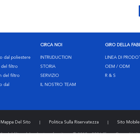
CIRCA NOI
GIRO DELLA FAB
ro dal poliestere
INTRUDUCTION
LINEA DI PRODO
del filtro
STORIA
OEM / ODM
 del filtro
SERVIZIO
R & S
ro dal
IL NOSTRO TEAM
Mappa Del Sito
Politica Sulla Riservatezza
Sito Mobile
|
|
ia del filtro dal poliestere fornitore. © 2019 - 2026 Share Group Limite