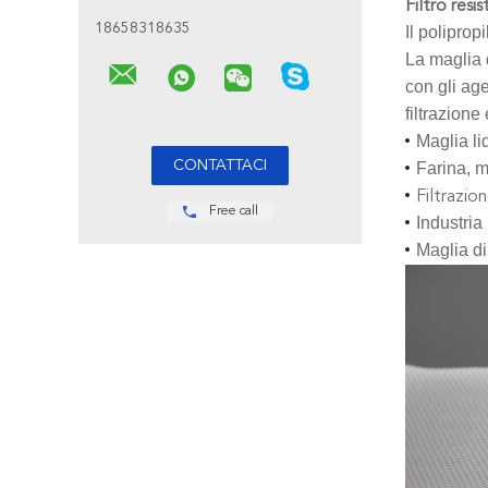
Filtro resi
18658318635
Il polipro
La maglia d
con gli age
filtrazion
Maglia li
Farina, m
Filtrazion
Free call
Industria
Maglia di 