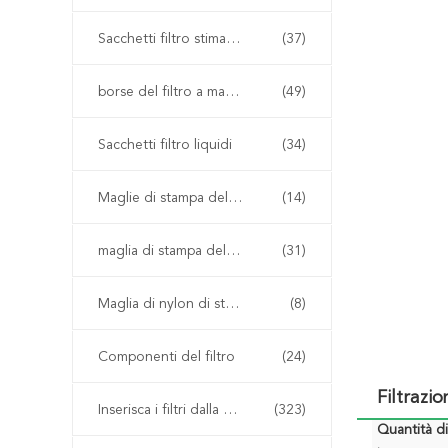
Sacchetti filtro stimati del micron
(37)
borse del filtro a maglia
(49)
Sacchetti filtro liquidi
(34)
Maglie di stampa dello schermo
(14)
maglia di stampa del poliestere
(31)
Maglia di nylon di stampa dello schermo
(8)
Componenti del filtro
(24)
Filtrazi
Inserisca i filtri dalla plastica del modanatura
(323)
Quantità d