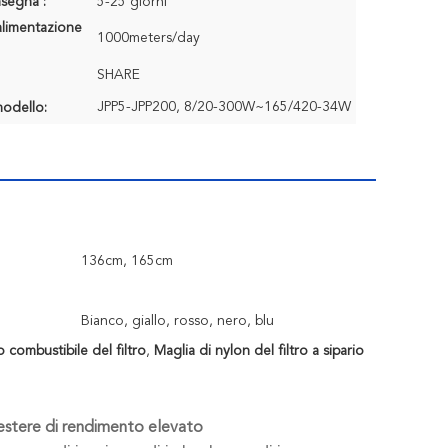
segna :
5-25 giorni
alimentazione
1000meters/day
SHARE
JPP5-JPP200, 8/20-300W~165/420-34W
odello:
136cm, 165cm
Bianco, giallo, rosso, nero, blu
o combustibile del filtro
,
Maglia di nylon del filtro a sipario
liestere di rendimento elevato