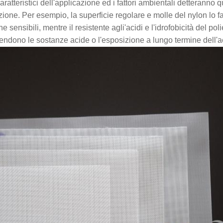
 caratteristici dell'applicazione ed i fattori ambientali detteranno q
zione. Per esempio, la superficie regolare e molle del nylon lo f
e sensibili, mentre il resistente agli'acidi e l'idrofobicità del po
ndono le sostanze acide o l'esposizione a lungo termine dell'