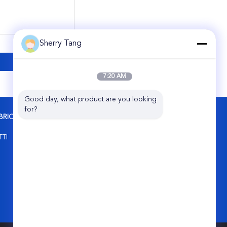
Sherry Tang
7:20 AM
Good day, what product are you looking 
for?
BRICA
CONTATTACI
Share Group Limited
TTI
Complesso industriale di Pingqiao, contea
di Tiantai, ZJ, 317203, CINA.
86-576-89508685
sales@sharefilters.com