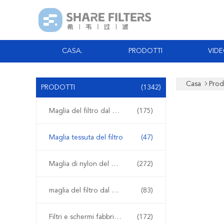
CASA.
PRODOTTI
VID
Casa
Prod
PRODOTTI
(1342)
Maglia del filtro dal poliestere
(175)
Maglia tessuta del filtro
(47)
Maglia di nylon del filtro
(272)
maglia del filtro dal polipropilene
(83)
Filtri e schermi fabbricati
(172)