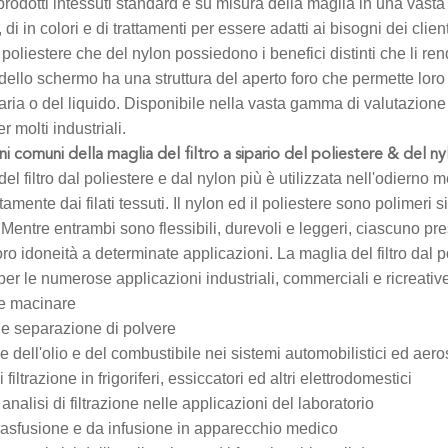
rodotti intessuti standard e su misura della maglia in una vasta 
di in colori e di trattamenti per essere adatti ai bisogni dei client
poliestere che del nylon possiedono i benefici distinti che li rend
ello schermo ha una struttura del aperto foro che permette loro d
 aria o del liquido. Disponibile nella vasta gamma di valutazione 
r molti industriali.
i comuni della maglia del filtro a sipario del poliestere & del ny
el filtro dal poliestere e dal nylon più è utilizzata nell'odierno 
amente dai filati tessuti. Il nylon ed il poliestere sono polimeri s
. Mentre entrambi sono flessibili, durevoli e leggeri, ciascuno pres
oro idoneità a determinate applicazioni. La maglia del filtro dal p
 per le numerose applicazioni industriali, commerciali e ricreativ
 e macinare
e separazione di polvere
ne dell'olio e del combustibile nei sistemi automobilistici ed aero
 filtrazione in frigoriferi, essiccatori ed altri elettrodomestici
analisi di filtrazione nelle applicazioni del laboratorio
 trasfusione e da infusione in apparecchio medico