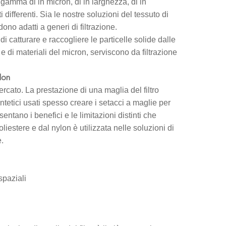
gamma di in micron, di in larghezza, di in
i differenti. Sia le nostre soluzioni del tessuto di
ono adatti a generi di filtrazione.
i catturare e raccogliere le particelle solide dalle
e di materiali del micron, serviscono da filtrazione
lon
mercato. La prestazione di una maglia del filtro
intetici usati spesso creare i setacci a maglie per
entano i benefici e le limitazioni distinti che
oliestere e dal nylon è utilizzata nelle soluzioni di
e.
spaziali