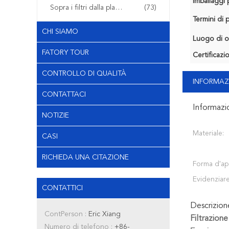
Imballaggi p
Sopra i filtri dalla plastica del modanatura
(73)
Termini di
CHI SIAMO
Luogo di o
FATORY TOUR
Certificazi
CONTROLLO DI QUALITÀ
INFORMAZ
CONTATTACI
Informazi
NOTIZIE
Materiale:
CASI
RICHIEDA UNA CITAZIONE
Forma d'ap
Evidenziare
CONTATTICI
Descrizio
ContPerson :
Eric Xiang
Filtrazione
Numero di telefono :
+86-