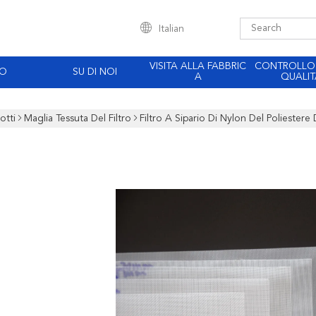
Italian
VISITA ALLA FABBRIC
CONTROLLO
EO
SU DI NOI
A
QUALIT
otti
Maglia Tessuta Del Filtro
Filtro A Sipario Di Nylon Del Poliestere