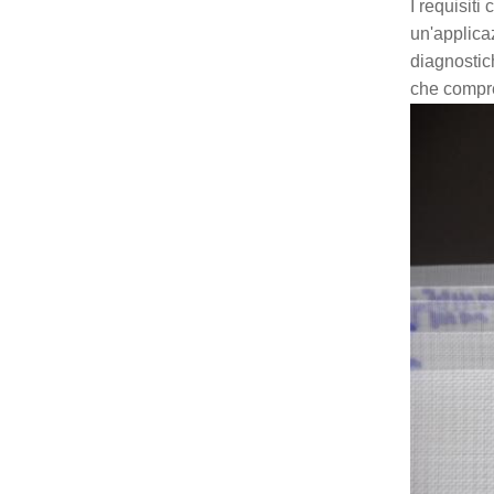
I requisiti
un'applica
diagnostich
che compre