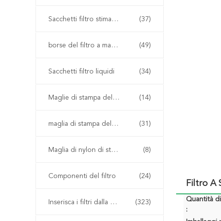
Sacchetti filtro stimati del micron
(37)
borse del filtro a maglia
(49)
Sacchetti filtro liquidi
(34)
Maglie di stampa dello schermo
(14)
maglia di stampa del poliestere
(31)
Maglia di nylon di stampa dello schermo
(8)
Componenti del filtro
(24)
Filtro A
Quantità d
Inserisca i filtri dalla plastica del modanatura
(323)
: