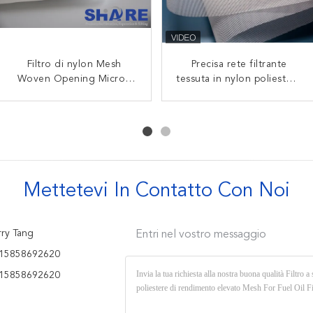
Spessore di 80 micron PPS
Filtro di nylon Mesh
Spessore di 100 micron
Precisa rete filtrante
Woven Opening Micron
Mesh Membrana per
tessuta in nylon poliestere
PPS Mesh Membrana ZrO2
idrolisi dell'acqua alcalina
Rated dal monofilamento
in larghezza su misura
polipropilene per
in larghezza
110cm 50cm 30cm Cina
filtrazione multi
personalizzata 110cm
sfaccettata
Fabbrica
50cm 30cm Cina Factory
Mettetevi In ​​contatto Con Noi
ry Tang
Entri nel vostro messaggio
15858692620
15858692620