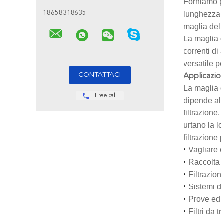
Forniamo p
18658318635
lunghezza, 
maglia del 
La maglia d
correnti di
versatile pe
Applicazion
La maglia d
Free call
dipende alt
filtrazione
urtano la l
filtrazione
Vagliare
Raccolta 
Filtrazio
Sistemi di
Prove ed 
Filtri da