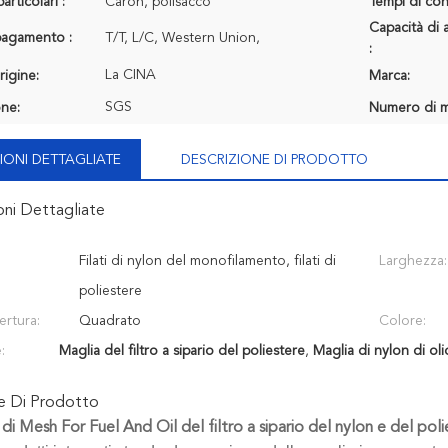
articolari :
Caron, polisacco
Tempi di con
Capacità di 
 pagamento :
T/T, L/C, Western Union,
:
La CINA
rigine:
Marca:
SGS
one:
Numero di m
IONI DETTAGLIATE
DESCRIZIONE DI PRODOTTO
oni Dettagliate
Filati di nylon del monofilamento, filati di
Larghezza:
poliestere
ertura:
Quadrato
Colore:
:
Maglia del filtro a sipario del poliestere
,
Maglia di nylon di oli
ne Di Prodotto
 di Mesh For Fuel And Oil del filtro a sipario del nylon e del po