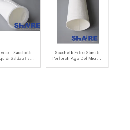
onico - Sacchetti
Sacchetti Filtro Stimati
iquidi Saldati Fatti
Perforati Ago Del Micron
tri Perforati Ago
Del Feltro Per Filtrazione
el Filtrante
Liquida Nell'elaborazione
CONTATTACI
CONTATTACI
Chimica