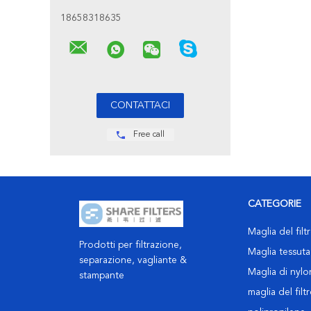
18658318635
Free call
CATEGORIE
Maglia del filt
Prodotti per filtrazione,
Maglia tessuta 
separazione, vagliante &
Maglia di nylon
stampante
maglia del filt