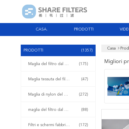
CASA.
PRODOTTI
VID
Casa
Prod
PRODOTTI
(1357)
Migliori p
Maglia del filtro dal poliestere
(175)
Maglia tessuta del filtro
(47)
Maglia di nylon del filtro
(272)
maglia del filtro dal polipropilene
(88)
Filtri e schermi fabbricati
(172)