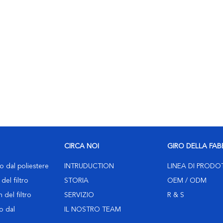
CIRCA NOI
GIRO DELLA FAB
ro dal poliestere
INTRUDUCTION
LINEA DI PRODO
del filtro
STORIA
OEM / ODM
 del filtro
SERVIZIO
R & S
ro dal
IL NOSTRO TEAM