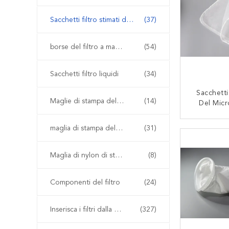
Sacchetti filtro stimati del micron
(37)
borse del filtro a maglia
(54)
Sacchetti filtro liquidi
(34)
Sacchetti 
Maglie di stampa dello schermo
(14)
Del Mic
Filtrazione
Di Nylon
maglia di stampa del poliestere
(31)
CON
Maglia di nylon di stampa dello schermo
(8)
Componenti del filtro
(24)
Inserisca i filtri dalla plastica del modanatura
(327)