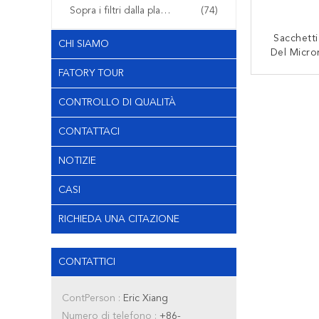
Sopra i filtri dalla plastica del modanatura
(74)
Sacchetti 
CHI SIAMO
Del Micro
Di Precisi
FATORY TOUR
Di Prop
CON
Filtraz
CONTROLLO DI QUALITÀ
CONTATTACI
NOTIZIE
CASI
RICHIEDA UNA CITAZIONE
CONTATTICI
ContPerson :
Eric Xiang
Numero di telefono :
+86-