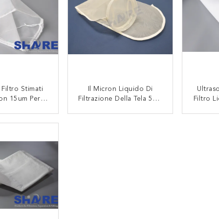
Filtro Stimati
Il Micron Liquido Di
Ultras
ron 15um Per
Filtrazione Della Tela 5um
Filtro L
 Liquida, Borse
Ha Valutato I Sacchetti
Dei Fel
 Della Maglia
Filtro Per Il Pacchetto Del
D
TATTACI
CONTATTACI
Cartone