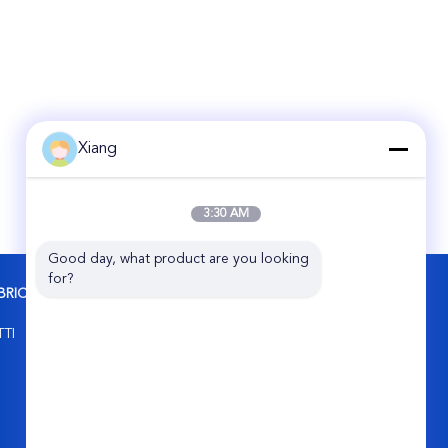
Xiang
3:30 AM
Good day, what product are you looking 
for?
BRICA
CONTATTACI
Share Group Limited
TTI
Complesso industriale di Pingqiao, contea
di Tiantai, ZJ, 317203, CINA.
86-576-89508685
sales@sharefilters.com