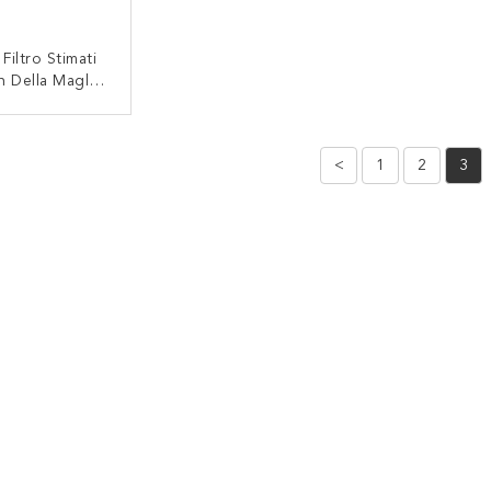
Filtro Stimati
n Della Maglia
one Del Feltro
ropylene Per
TATTACI
ione Liquida
<
1
2
3