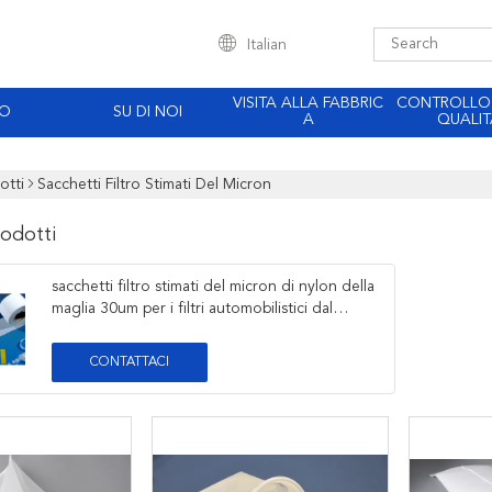
Italian
VISITA ALLA FABBRIC
CONTROLLO
EO
SU DI NOI
A
QUALIT
otti
Sacchetti Filtro Stimati Del Micron
rodotti
sacchetti filtro stimati del micron di nylon della
maglia 30um per i filtri automobilistici dal
modanatura
CONTATTACI