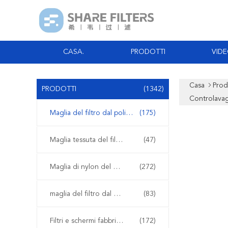
CASA.
PRODOTTI
VID
Casa
Prod
PRODOTTI
(1342)
Controlava
Maglia del filtro dal poliestere
(175)
Maglia tessuta del filtro
(47)
Maglia di nylon del filtro
(272)
maglia del filtro dal polipropilene
(83)
Filtri e schermi fabbricati
(172)