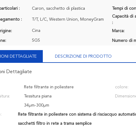
articolari :
Caron, sacchetto di plastica
Tempi di con
Capacità di 
 pagamento :
T/T, L/C, Western Union, MoneyGram
:
Cina
rigine:
Marca:
SGS
one:
Numero di m
IONI DETTAGLIATE
DESCRIZIONE DI PRODOTTO
oni Dettagliate
Rete filtrante in poliestere
colore:
itura:
Tessitura piana
Dimensione
34μm-300μm
:
Rete filtrante in poliestere con sistema di risciacquo automati
sacchetti filtro in rete a trama semplice