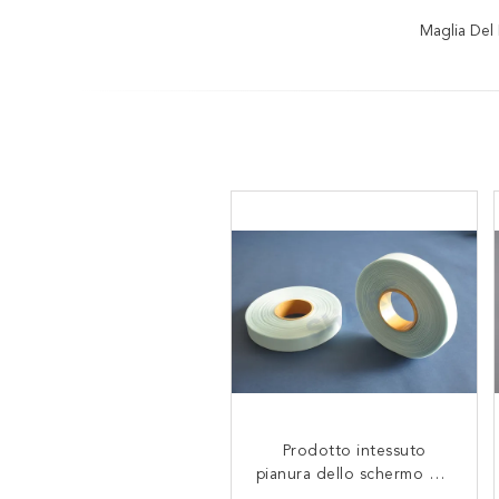
Maglia Del
100 / trasformazione dei
Prodotto intessuto
pianura dello schermo del
prodotti alimentari di
Mesh For Water Filtration
poliestere del