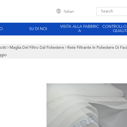
Italian
VISITA ALLA FABBRIC
CONTROLLO
EO
SU DI NOI
A
QUALIT
otti
Maglia Del Filtro Dal Poliestere
Rete Filtrante In Poliestere Di Fa
ggio