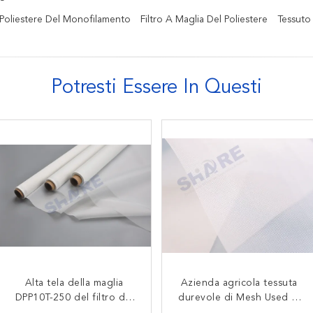
 Poliestere Del Monofilamento
Filtro A Maglia Del Poliestere
Tessuto 
Potresti Essere In Questi
Alta tela della maglia
Filtro di superficie
Azienda agricola tessuta
45 micron Polyester
DPP10T-250 del filtro dal
idrofobo Mesh For
durevole di Mesh Used In
Monofilament Filter Mesh
Industry Water Filtrationg
poliestere di tenacia per
Fishing Aquaculture del
28% Area aperta