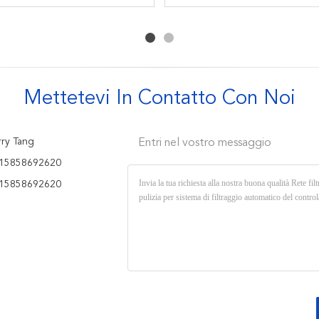
filtrazione liquida
dal poliestere di
filtro dal poliestere
resistenza al calore
Mettetevi In ​​contatto Con Noi
ry Tang
Entri nel vostro messaggio
15858692620
15858692620