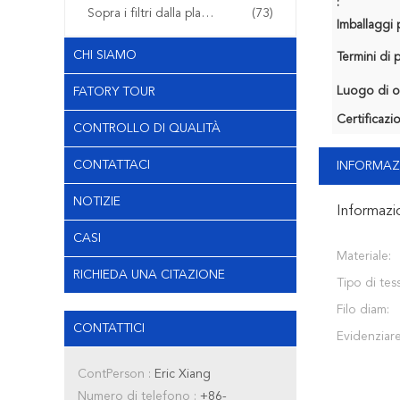
:
Sopra i filtri dalla plastica del modanatura
(73)
Imballaggi p
CHI SIAMO
Termini di
Luogo di o
FATORY TOUR
Certificazi
CONTROLLO DI QUALITÀ
CONTATTACI
INFORMAZ
NOTIZIE
Informazi
CASI
Materiale:
RICHIEDA UNA CITAZIONE
Tipo di tess
Filo diam:
CONTATTICI
Evidenziare
ContPerson :
Eric Xiang
Numero di telefono :
+86-