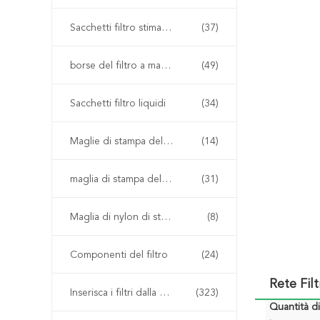
Sacchetti filtro stimati del micron
(37)
borse del filtro a maglia
(49)
Sacchetti filtro liquidi
(34)
Maglie di stampa dello schermo
(14)
maglia di stampa del poliestere
(31)
Maglia di nylon di stampa dello schermo
(8)
Componenti del filtro
(24)
Rete Fil
Inserisca i filtri dalla plastica del modanatura
(323)
Quantità d