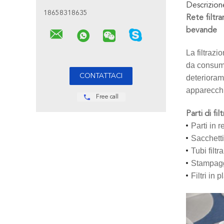
Descrizio
18658318635
Rete filtra
bevande
La filtrazi
da consuma
deteriorame
apparecchia
Free call
Parti di fi
Parti in 
Sacchetti 
Tubi filtr
Stampaggi
Filtri in 