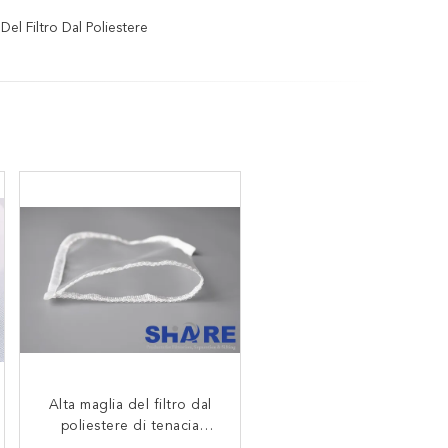
Del Filtro Dal Poliestere
Alta maglia del filtro dal
Tessuto filtrante in
poliestere di tenacia
monofilamento di
poliestere da 35 micron,
tessuta/lunghezza di