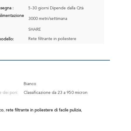
segna :
5-30 giorni Dipende dalla Qtà
alimentazione
3000 metri/settimana
SHARE
Rete filtrante in poliestere
odello:
Bianco
 dei pori:
Classificazione da 23 a 950 micron
co
,
rete filtrante in poliestere di facile pulizia
,