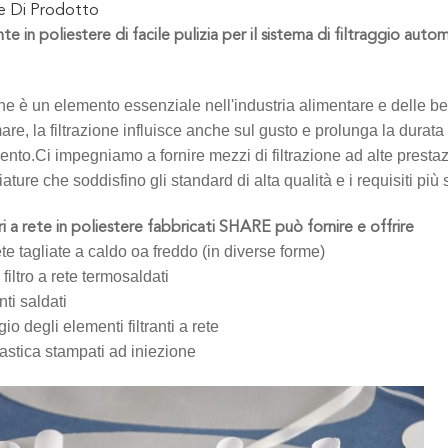
ne Di Prodotto
nte in poliestere di facile pulizia per il sistema di filtraggio auto
one è un elemento essenziale nell'industria alimentare e delle be
re, la filtrazione influisce anche sul gusto e prolunga la durat
nto.Ci impegniamo a fornire mezzi di filtrazione ad alte prestazi
ture che soddisfino gli standard di alta qualità e i requisiti più 
ltri a rete in poliestere fabbricati SHARE può fornire e offrire
rete tagliate a caldo oa freddo (in diverse forme)
filtro a rete termosaldati
anti saldati
o degli elementi filtranti a rete
plastica stampati ad iniezione