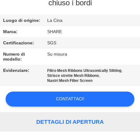
ALLA
chiuso i bordi
FABBRICA
Luogo di origine:
La Cina
CONTROLLO
Marca:
SHARE
DELLA
Certificazione:
SGS
QUALITÀ
Numero di
Su misura
modello:
CONTATTACI
Evidenziare:
,
Filtro Mesh Ribbons Ultrasonically Slitting
,
Strisce strette Mesh Ribbons
Nastri Mesh Filter Screen
NOTIZIE
CONTATTACI!
CASI
DETTAGLI DI APERTURA
RICHIEDERE