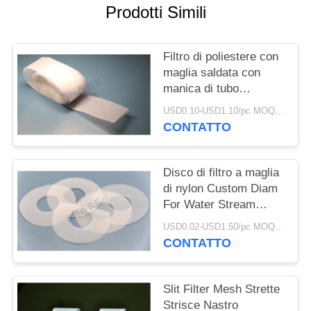
UN
Prodotti Simili
PREVENTIVO
Filtro di poliestere con
MAPPA
maglia saldata con
manica di tubo
DEL
continuo per
SITO
USD0.10-USD1.10/pc MOQ:100pcs
apparecchiature di
CONTATTO
fresatura 23uM
PRIVACY
Disco di filtro a maglia
POLICY
di nylon Custom Diam
For Water Stream
Straightener In Test
USD0.02-USD1.50/pc MOQ:200pcs
Device
CONTATTO
Slit Filter Mesh Strette
Strisce Nastro