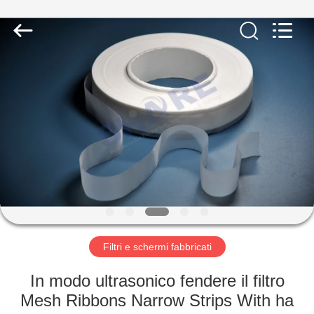
-
2026
Share
Group
Limited.
All
Rights
Reserved.
CASA.
PRODOTTI
VIDEO
SU
DI
NOI
Filtri e schermi fabbricati
In modo ultrasonico fendere il filtro
VISITA
Mesh Ribbons Narrow Strips With ha