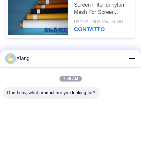
Screen Filter di nylon
Mesh For Screen
Printing/Mesh
USD0.2-USD3.5/meter MOQ:50meter
Stretcher
CONTATTO
Categorie popolari
Tutti
Xiang
Maglia del filtro dal
Maglia tessuta del
7:40 AM
poliestere
filtro
Good day, what product are you looking for?
Maglia di nylon del
maglia del filtro dal
filtro
polipropilene
Filtri e schermi
Sacchetti filtro stimati
fabbricati
del micron