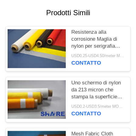
UN
PREVENTIVO
Prodotti Simili
MAPPA
Resistenza alla
DEL
corrosione Maglia di
nylon per serigrafia
SITO
Galss e filo per
USD0.25-USD4.50/meter MOQ:50 metri
piastrelle Diam 30-
CONTATTO
300μM
PRIVACY
POLICY
Uno schermo di nylon
da 213 micron che
stampa la superficie
curva di Mesh Ink Flow
USD0.2-USD3.5/meter MOQ:50meter
Properties For
CONTATTO
Mesh Fabric Cloth