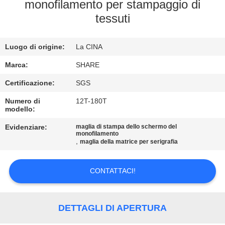
ALLA
monofilamento per stampaggio di
tessuti
FABBRICA
Luogo di origine:
La CINA
CONTROLLO
DELLA
Marca:
SHARE
QUALITÀ
Certificazione:
SGS
Numero di
12T-180T
modello:
CONTATTACI
Evidenziare:
maglia di stampa dello schermo del
monofilamento
,
maglia della matrice per serigrafia
NOTIZIE
CONTATTACI!
CASI
DETTAGLI DI APERTURA
RICHIEDERE