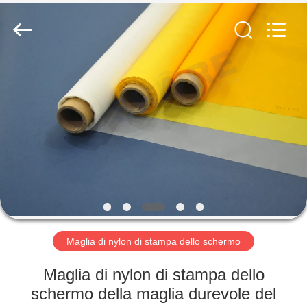
-
2026
Share
Group
Limited.
All
Rights
Reserved.
CASA.
PRODOTTI
VIDEO
SU
DI
NOI
Maglia di nylon di stampa dello schermo
Maglia di nylon di stampa dello
VISITA
schermo della maglia durevole del